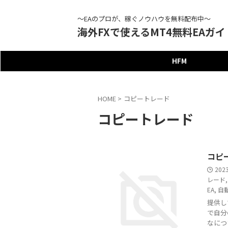
～EAのプロが、稼ぐノウハウを無料配布中～
海外FXで使えるMT4無料EAガイ
HFM
HOME
>
コピートレード
コピートレード
コピ
202
レード
EA
,
自
提供し
で自分
なにつ