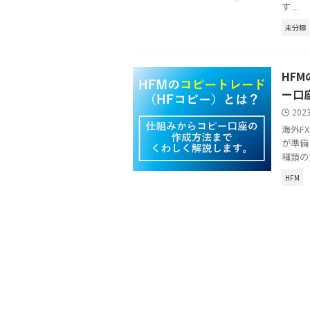
す ...
未分類
HF
ー口
202
海外F
が準備
種類の
HFM