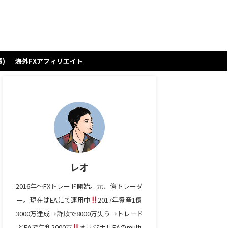
)
海外FXアフィリエイト
レオ
2016年～FXトレード開始。元、億トレーダ
ー。現在はEAにて運用中
2017年資産1億
3000万達成→詐欺で8000万失う→トレード
とEAで年利2000万
オリジナルEAのmulti