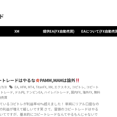
ド
XM
提供EA(FX自動売買)
EAについて(FX自動売買
ートレードはやるな
PAMM,MAMは論外
3/9/8
EA
,
HFM
,
MT4
,
TitanFX
,
XM
,
エクスネス
,
コピトレ
,
コピート
,
トレード
,
ドル円
,
ナンピンEA
,
ハイレバトレード
,
国内FX
,
海外FX
,
無料
動売買
ているコピトレが利益率43%超えました！ 単純にリアル口座なの
の利益が増えて嬉しいです笑 さて、冒頭のコピートレードはやる
いてですが、基本的にコピートレードなんてやるもんじゃないで